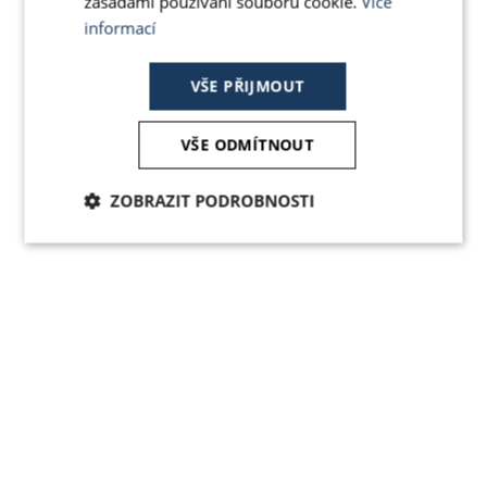
zásadami používání souborů cookie.
Více
informací
VŠE PŘIJMOUT
VŠE ODMÍTNOUT
ZOBRAZIT PODROBNOSTI
Nezbytně
Analytika
Marketing
nutné
soubory
Nezařazené soubory