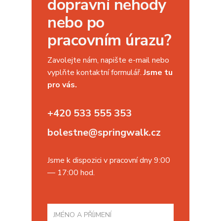
dopravní nehody
Marketing
Nezařazené soubory
nebo po
Nezbytně nutné soubory cookie umožňují základní
funkce webových stránek, jako je přihlášení
pracovním úrazu?
uživatele a správa účtu. Webové stránky nelze bez
nezbytně nutných souborů cookie správně používat.
Zavolejte nám, napište e-mail nebo
Poskytovatel
Název
Vyprší
Popis
/
Doména
vyplňte kontaktní formulář.
Jsme tu
pro vás.
CookieScriptConsent
6
Tento soubor
CookieScript
měsíců
cookie
.ebolestne.cz
používá
služba
+420 533 555 353
Cookie-
Script.com k
zapamatování
bolestne@springwalk.cz
předvoleb
souhlasu se
soubory
cookie
Jsme k dispozici v pracovní dny 9:00
návštěvníků.
Je nutné, aby
— 17:00 hod.
banner
cookie
Cookie-
Script.com
fungoval
správně.