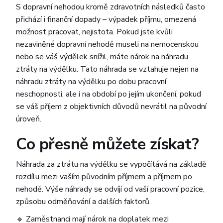
S dopravní nehodou kromě zdravotních následků často
přichází i finanční dopady – výpadek příjmu, omezená
možnost pracovat, nejistota. Pokud jste kvůli
nezaviněné dopravní nehodě museli na nemocenskou
nebo se váš výdělek snížil, máte nárok na náhradu
ztráty na výdělku. Tato náhrada se vztahuje nejen na
náhradu ztráty na výdělku po dobu pracovní
neschopnosti, ale i na období po jejím ukončení, pokud
se váš příjem z objektivních důvodů nevrátil na původní
úroveň.
Co přesně můžete získat?
Náhrada za ztrátu na výdělku se vypočítává na základě
rozdílu mezi vaším původním příjmem a příjmem po
nehodě. Výše náhrady se odvíjí od vaší pracovní pozice,
způsobu odměňování a dalších faktorů.
🔹 Zaměstnanci mají nárok na doplatek mezi