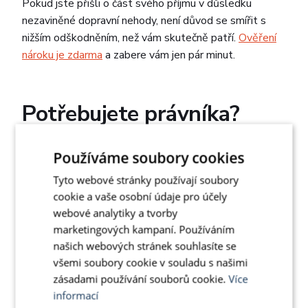
Pokud jste přišli o část svého příjmu v důsledku
nezaviněné dopravní nehody, není důvod se smířit s
nižším odškodněním, než vám skutečně patří.
Ověření
nároku je zdarma
a zabere vám jen pár minut.
Potřebujete právníka?
Celý proces může být administrativně i právně náročný,
Používáme soubory cookies
ale nemusíte na něj být sami. Naši právníci se
specializují na
odškodnění po dopravních nehodách
a
Tyto webové stránky používají soubory
pomohou vám získat maximální možnou částku.
cookie a vaše osobní údaje pro účely
webové analytiky a tvorby
Jak to probíhá?
marketingových kampaní. Používáním
Zdarma zjistíme, na co máte nárok
– stačí
našich webových stránek souhlasíte se
vyplnit krátký formulář.
všemi soubory cookie v souladu s našimi
Získáme potřebné dokumenty a
převezmeme
zásadami používání souborů cookie.
Více
veškerou komunikaci s pojišťovnou
.
informací