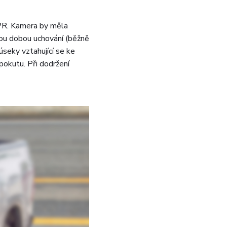
DPR. Kamera by měla
kou dobou uchování (běžně
úseky vztahující se ke
okutu. Při dodržení