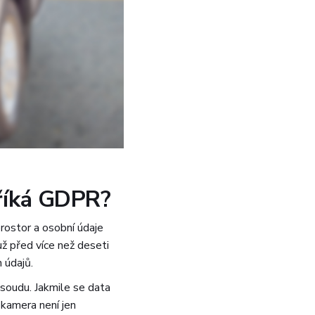
 říká GDPR?
rostor a osobní údaje
 už před více než deseti
h údajů.
 soudu. Jakmile se data
 kamera není jen