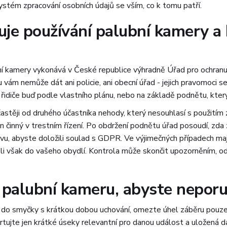
ystém zpracování osobních údajů se vším, co k tomu patří.
uje používání palubní kamery a
ní kamery vykonává v České republice výhradně Úřad pro ochran
ám nemůže dát ani policie, ani obecní úřad - jejich pravomoci se t
idiče buď podle vlastního plánu, nebo na základě podnětu, kter
jčastěji od druhého účastníka nehody, který nesouhlasí s použit
án činný v trestním řízení. Po obdržení podnětu úřad posoudí, zda
u, abyste doložili soulad s GDPR. Ve výjimečných případech ma
koli však do vašeho obydlí. Kontrola může skončit upozorněním, o
t palubní kameru, abyste nepor
 do smyčky s krátkou dobou uchování, omezte úhel záběru pouze
rtujte jen krátké úseky relevantní pro danou událost a uložená d