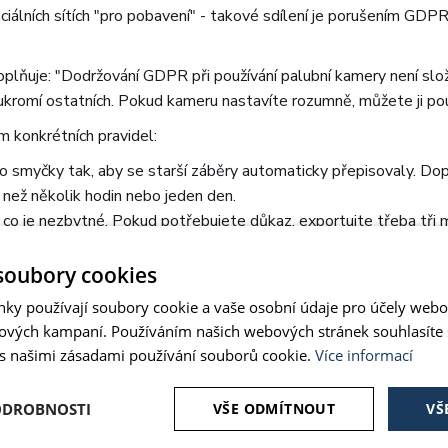
ciálních sítích "pro pobavení" - takové sdílení je porušením GDPR.
.
oplňuje: "Dodržování GDPR při používání palubní kamery není slož
oukromí ostatních. Pokud kameru nastavíte rozumně, můžete ji po
m konkrétních pravidel:
 smyčky tak, aby se starší záběry automaticky přepisovaly. Dop
než několik hodin nebo jeden den.
 co je nezbytné. Pokud potřebujete důkaz, exportujte třeba tři
y na vozovku a okolí vozidla. Vyhněte se chodníkům, oknům d
soubory cookies
náhodní lidé.
nky používají soubory cookie a vaše osobní údaje pro účely webo
zlišení - dostatečné na rozpoznání vozidla, ne na detail obličejů.
ových kampaní. Používáním našich webových stránek souhlasíte
te na YouTube ani na sociálních sítích. "Pro pobavení" ani "pro po
 s našimi zásadami používání souborů cookie.
Více informací
jitelné.
aňte heslem nebo šifrováním. Při předávání dat (pojišťovně, pol
ODROBNOSTI
VŠE ODMÍTNOUT
VŠ
 mažte. GDPR vyžaduje, aby se osobní údaje uchovávaly jen p