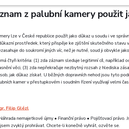
tné
Analytika
Marketing
Neza
znam z palubní kamery použit j
mery lze v České republice použít jako důkaz u soudu i ve správn
důkazní prostředek, který přispěje ke zjištění skutečného stavu 
zasahuje do soukromí jiných víc, než je nutné, soud ji obvykle jak
Nezbytně nutné soubory
Analytika
Marketing
Nezařazené soubory
 čtyři kritéria: (1) zda záznam sleduje legitimní cíl, například oc
ry cookie umožňují základní funkce webových stránek, jako je přihlášení uživatele a
zbytně nutných souborů cookie správně používat.
jasnění věci, (3) zda nepřekračuje nezbytný rozsah z hlediska zás
ůsob, jak důkaz získat. U běžných dopravních nehod jsou tyto pod
Poskytovatel
Vyprší
Popis
/
Doména
ubních kamer v přestupkovém i soudním řízení využívají velmi čas
nt
6
Tento soubor cookie používá služba Cookie-Script.com
CookieScript
měsíců
předvoleb souhlasu se soubory cookie návštěvníků. Je 
.ebolestne.cz
cookie Cookie-Script.com fungoval správně.
r. Filip Glézl
Náhrada nemajetkové újmy • Finanční právo • Pojišťovací právo. 
Poskytovatel
Poskytovatel
/
Doména
Vyprší
Vyprší
Popis
tovatel
/
Doména
/
jsem zvyklý prohrávat. Chcete-li konečně vyhrát, ozvěte se.
Vyprší
Popis
www.ebolestne.cz
Zavřením prohlížeče
éna