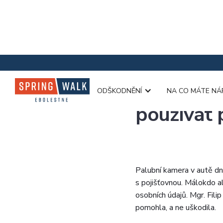
Palubní ka
ODŠKODNĚNÍ
NA CO MÁTE NÁ
používat
Palubní kamera v autě dn
s pojišťovnou. Málokdo a
osobních údajů. Mgr. Fili
pomohla, a ne uškodila.