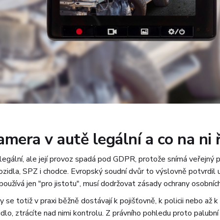
amera v autě legální a co na ni
legální, ale její provoz spadá pod GDPR, protože snímá veřejný p
á vozidla, SPZ i chodce. Evropský soudní dvůr to výslovně potvrdil
u používá jen "pro jistotu", musí dodržovat zásady ochrany osobníc
se totiž v praxi běžně dostávají k pojišťovně, k policii nebo až k
o, ztrácíte nad nimi kontrolu. Z právního pohledu proto palubní