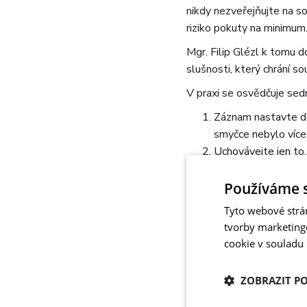
nikdy nezveřejňujte na so
riziko pokuty na minimum
Mgr. Filip Glézl k tomu d
slušnosti, který chrání s
V praxi se osvědčuje sed
Záznam nastavte do
smyčce nebylo více 
Uchovávejte jen to,
hodiny záznamu.
Omezte záběr kamer
Používáme 
zbytečně zachycují 
Tyto webové strá
Zvolte přiměřené ro
tvorby marketing
Záznamy nezveřejňuj
cookie v souladu
to není právně obhá
Paměťovou kartu chr
ZOBRAZIT P
není nezbytný.
Nepotřebné záznamy