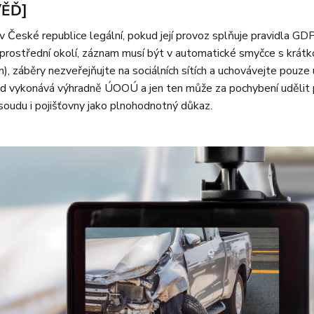
ĚĎ]
 v České republice legální, pokud její provoz splňuje pravidla G
prostřední okolí, záznam musí být v automatické smyčce s krát
n), záběry nezveřejňujte na sociálních sítích a uchovávejte pouze 
ed vykonává výhradně ÚOOÚ a jen ten může za pochybení udělit p
 soudu i pojišťovny jako plnohodnotný důkaz.