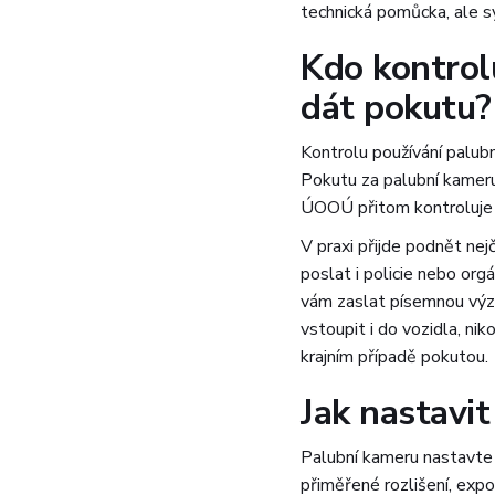
technická pomůcka, ale s
Kdo kontrol
dát pokutu?
Kontrolu používání palub
Pokutu za palubní kameru v
ÚOOÚ přitom kontroluje ř
V praxi přijde podnět ne
poslat i policie nebo org
vám zaslat písemnou výzv
vstoupit i do vozidla, ni
krajním případě pokutou.
Jak nastavi
Palubní kameru nastavte
přiměřené rozlišení, expo