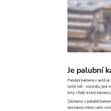
Je palubní k
Palubní kamera v autě je 
cizích lidí - vozovku, jin
lety. I řidič, který kamer
Záznamy z palubní kamery 
dostanou mimo vaše vozidl