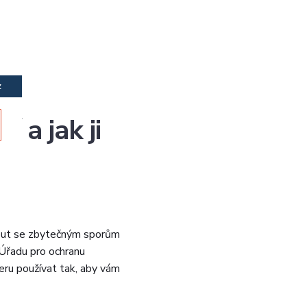
z
 a jak ji
nout se zbytečným sporům
 Úřadu pro ochranu
meru používat tak, aby vám