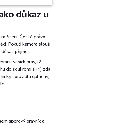
řazené soubory
ako důkaz u
ím řízení. České právo
věci. Pokud kamera slouží
o důkaz přijme.
hranu vašich práv, (2)
 správa účtu. Webové
ahu do soukromí a (4) zda
mínky zpravidla splněny,
to.
 k zapamatování
nutné, aby banner
Jsem sporový právník a
Popis