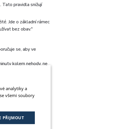
 Tato pravidla snižují
ité. Jde o základní rámec
užívat bez obav."
oručuje se, aby ve
 minuty kolem nehody, ne
omů a místům, kde se
vé analytiky a
 se všemi soubory
učení ostatních řidičů"
icii) vynechte zvuk, pokud
E PŘIJMOUT
o nezbytně nutnou dobu.