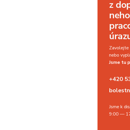
z do
neho
prac
úraz
Zavolejte 
nebo vyplň
Jsme tu p
+420 5
bolest
Jsme k dis
9:00 — 17