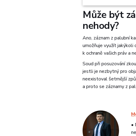
Nezbytně nu
Může být zá
soubory
nehody?
Ano, záznam z palubní ka
umožňuje využít jakýkoli 
k ochraně vašich práv a ne
Soud při posuzování zkoumá
Nezbytně nutné soubo
stránky nelze bez ne
jestli je nezbytný pro ob
neexistoval šetrnější zp
Název
a proto se záznamy z pal
CookieScriptConse
Mg
• 
Název
Název
Posky
ne
Název
Y291bnRlcg
Dom