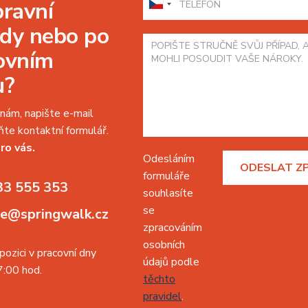
pravní
dy nebo po
ovním
u?
nám, napište e-mail
te kontaktní formulář.
ro vás.
Odesláním
formuláře
33 555 353
souhlasíte
se
ne@springwalk.cz
zpracováním
osobních
pozici v pracovní dny
údajů podle
:00 hod.
těchto
pravidel
.