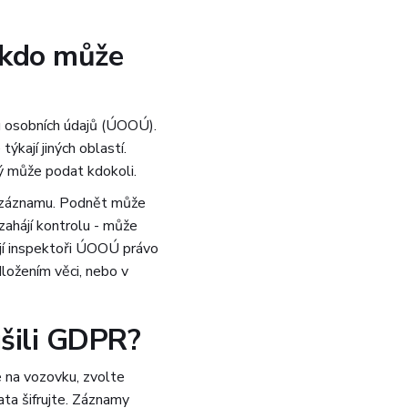
 kdo může
u osobních údajů (ÚOOÚ).
ýkají jiných oblastí.
ý může podat kdokoli.
ím záznamu. Podnět může
 zahájí kontrolu - může
jí inspektoři ÚOOÚ právo
dložením věci, nebo v
ušili GDPR?
 na vozovku, zvolte
ata šifrujte. Záznamy