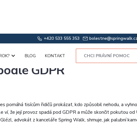
+420 533 555 353
bolestne@springwalk.c
mera v autě: kdy je legální
ROK?
BLOG
KONTAKT
CHCI PRÁVNÍ POMOC
 podle GDPR
es pomáhá tisícům řidičů prokázat, kdo způsobil nehodu, a vyh
le ví, že její provoz spadá pod GDPR a může skončit pokutou od
p Glézl, advokát z kanceláře Spring Walk, shrnuje, jak palubní ka